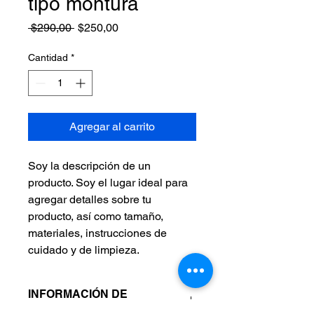
tipo montura
Precio
Precio
 $290,00 
$250,00
de
oferta
Cantidad
*
Agregar al carrito
Soy la descripción de un 
producto. Soy el lugar ideal para 
agregar detalles sobre tu 
producto, así como tamaño, 
materiales, instrucciones de 
cuidado y de limpieza.
INFORMACIÓN DE
PRODUCTO