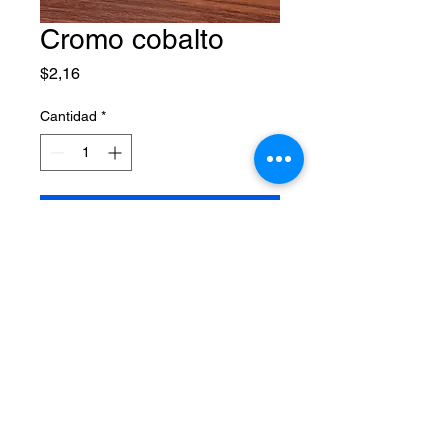
Cromo cobalto
Precio
$2,16
Cantidad
*
Agregar al carrito
pendiente foto
Síguenos por:
MQ Dental 2025. Elaborado por MQ Dental.
Quito-Ecuador