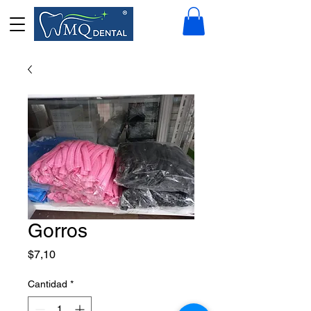
Gorros
Precio
$7,10
Cantidad
*